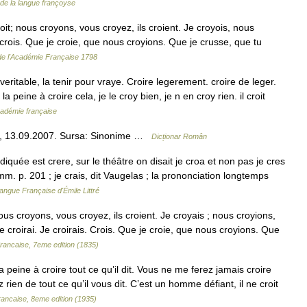
de la langue françoyse
roit; nous croyons, vous croyez, ils croient. Je croyois, nous
u crois. Que je croie, que nous croyions. Que je crusse, que tu
 de l'Académie Française 1798
itable, la tenir pour vraye. Croire legerement. croire de leger.
a peine à croire cela, je le croy bien, je n en croy rien. il croit
Académie française
co, 13.09.2007. Sursa: Sinonime …
Dicționar Român
diquée est crere, sur le théâtre on disait je croa et non pas je cres
amm. p. 201 ; je crais, dit Vaugelas ; la prononciation longtemps
Langue Française d'Émile Littré
; nous croyons, vous croyez, ils croient. Je croyais ; nous croyions,
 Je croirai. Je croirais. Crois. Que je croie, que nous croyions. Que
Francaise, 7eme edition (1835)
la peine à croire tout ce qu’il dit. Vous ne me ferez jamais croire
ez rien de tout ce qu’il vous dit. C’est un homme défiant, il ne croit
rancaise, 8eme edition (1935)