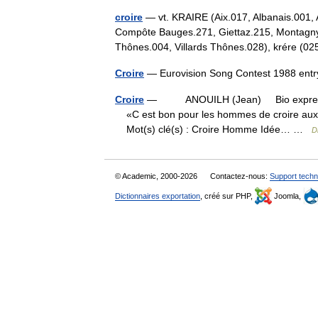
croire
— vt. KRAIRE (Aix.017, Albanais.001, A
Compôte Bauges.271, Giettaz.215, Montagny 
Thônes.004, Villards Thônes.028), krére 
Croire
— Eurovision Song Contest 1988 en
Croire
— ANOUILH (Jean) Bio express : Au
«C est bon pour les hommes de croire aux i
Mot(s) clé(s) : Croire Homme Idée… …
D
© Academic, 2000-2026
Contactez-nous:
Support techn
Dictionnaires exportation
, créé sur PHP,
Joomla,