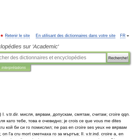
Retenir le site
En utilisant des dictionnaires dans votre site
FR
clopédies sur 'Academic'
Recherche!
interprétations
")
I
.
v
.
tr
.
dir
.
мисля
,
вярвам
,
допускам
,
смятам
,
считам
;
croire
qqn
.
сля
като
тебе
,
това
е
очевидно
;
je
crois
ce
que
vous
me
dites
cru
кой
би
си
го
помислил
;
ne
pas
en
croire
ses
yeux
не
вярвам
;
on
l
'
a
cru
mort
сметнаха
го
за
мъртъв
;
II
.
v
.
tr
.
ind
.
croire
а
,
en