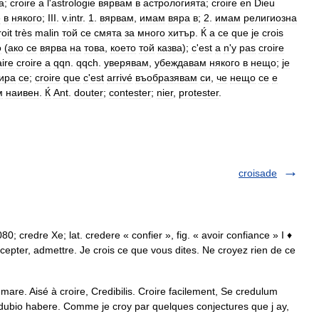
а
;
croire
а
l
'
astrologie
вярвам
в
астрологията
;
croire
en
Dieu
е
в
някого
;
III
.
v
.
intr
.
1
.
вярвам
,
имам
вяра
в
;
2
.
имам
религиозна
roit
très
malin
той
се
смята
за
много
хитър
.
Ќ
а
ce
que
je
crois
о
(
ако
се
вярва
на
това
,
което
той
казва
);
c
'
est
а
n
'
y
pas
croire
aire
croire
а
qqn
.
qqch
.
уверявам
,
убеждавам
някого
в
нещо
;
je
ира
се
;
croire
que
c
'
est
arrivé
въобразявам
си
,
че
нещо
се
е
м
наивен
.
Ќ
Ant
.
douter
;
contester
;
nier
,
protester
.
croisade
80; credre Xe; lat. credere « confier », fig. « avoir confiance » I ♦
 accepter, admettre. Je crois ce que vous dites. Ne croyez rien de ce
mare. Aisé à croire, Credibilis. Croire facilement, Se credulum
 dubio habere. Comme je croy par quelques conjectures que j ay,