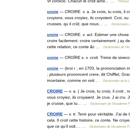
Vt coniicio. Chacun le croit ainsi… …
Thresor 
croire
— CROIRE. v. a. Je crois, tu crois, il c
croyions, vous croyiez, ils croyoient. Croi, o
crusses, qu il crût; que nous… …
Dictionnaire
croire
— CROIRE. v. act. Estimer une chose ver
croire facilement. croire certainement. j ay de l
cette relation, ce conte &c …
Dictionnaire de l'
croire
— CROÍRE s. v. croit. Trimis de sive
croire
— (kroi r ; en 1703, la prononciation in
; plusieurs prononcent crere, dit Chifflet, Gr
incertaine, comme on voit …
Dictionnaire de la 
CROIRE
— v. a. ( Je crois, tu crois, il croit 
vous croyiez, ils croyaient. Je crus. J ai cru.
je crusse, que tu… …
Dictionnaire de l'Academie 
CROIRE
— v. tr. Tenir pour véritable. J’ai de 
cela. Il croit cette histoire, ce conte. Ne croy
que ce qu’il voit.… …
Dictionnaire de l'Academie F