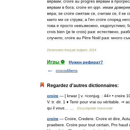
вярвам
;
croire
au
progrès
вярвам
в
прогрес
вярвам
в
бога
;
croire
en
qqn
.
имам
довери
вяра
;
se
croire
смятам
се
,
считам
се
;
il
se
c
както
ми
се
струва
;
а
l
'
en
croire
според
нег
това
е
просто
невъзможно
,
недопустимо
;
f
crois
bien
(
je
te
crois
)
разг
.
естествено
,
разб
случило
;
croire
au
Père
Noël
разг
.
много
съ
Dictionnaire
français
-
bulgare
.
2014
.
Игры ⚽
Нужен реферат?
crocodiliens
Regardez d'autres dictionnaires:
croire
— [ krwar ] v. <conjug. : 44> • creire 10
V. tr. dir. 1 ♦ Tenir pour vrai ou véritable. ⇒
qu il vous… …
Encyclopédie Universelle
croire
— Croire, Credere. Croire et dire, Autu
praebere. Croire pour tout certain, Pro haud