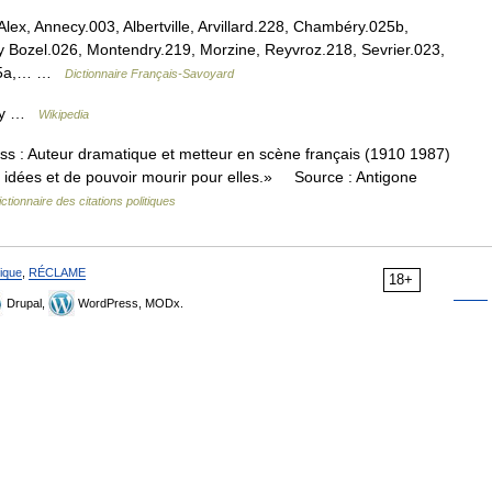
lex, Annecy.003, Albertville, Arvillard.228, Chambéry.025b,
Bozel.026, Montendry.219, Morzine, Reyvroz.218, Sevrier.023,
(025a,… …
Dictionnaire Français-Savoyard
try …
Wikipedia
teur dramatique et metteur en scène français (1910 1987)
dées et de pouvoir mourir pour elles.» Source : Antigone
ictionnaire des citations politiques
ique
,
RÉCLAME
18+
Drupal,
WordPress, MODx.